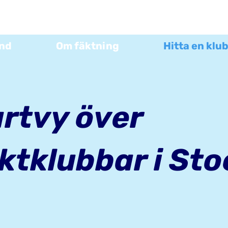
und
Om fäktning
Hitta en klu
rtvy över
ktklubbar i St