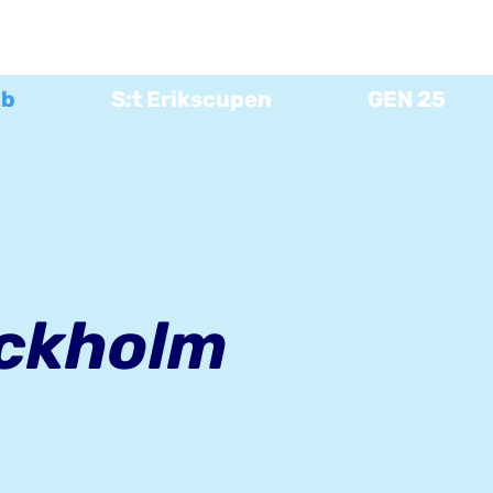
bb
S:t Erikscupen
GEN 25
ockholm