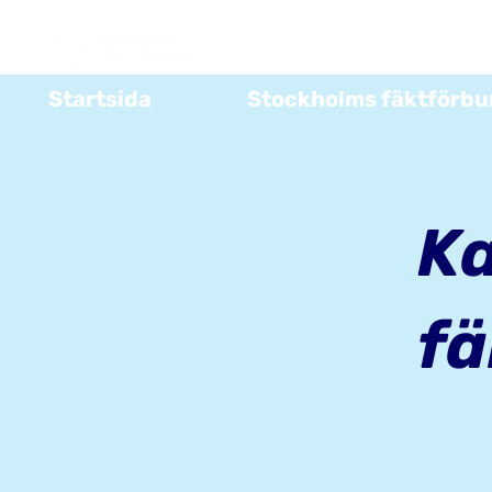
Startsida
Stockholms fäktförb
Ka
fä